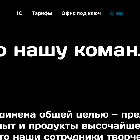
1C
Тарифы
Офис под ключ
О нас